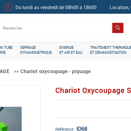
Du lundi au vendredi de 08h00 à 18h00
Location, 
ON TUBE
SERRAGE
ENERGIE
TRAITEMENT THERMIQU
RIE
DYNAMOMETRIQUE
ET AIR ET EAU
ET DEMAGNETISATION
>>
AGE
Chariot oxycoupage - piquage
Chariot Oxycoupage Sp
ID68
Référence :