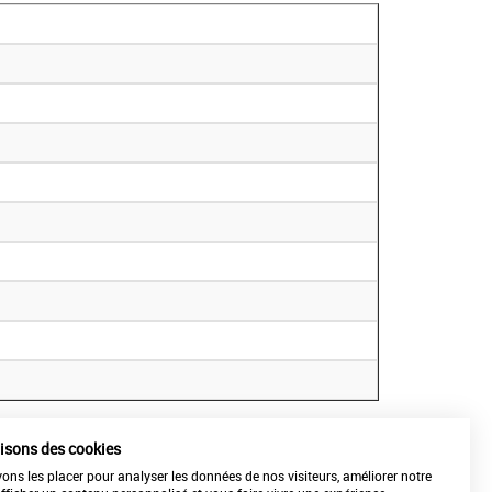
lisons des cookies
ns les placer pour analyser les données de nos visiteurs, améliorer notre
REPARATION-ETALONNAGE