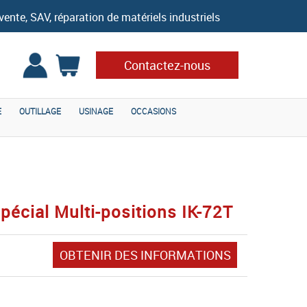
vente, SAV, réparation de matériels industriels
Contactez-nous
E
OUTILLAGE
USINAGE
OCCASIONS
écial Multi-positions IK-72T
OBTENIR DES INFORMATIONS