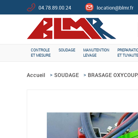
04.78.89.00.24
location@blmr.fr
CONTROLE
SOUDAGE
MANUTENTION
PREPARATI
ET MESURE
LEVAGE
ET TUYAUTE
>
>
Accueil
SOUDAGE
BRASAGE OXYCOUP