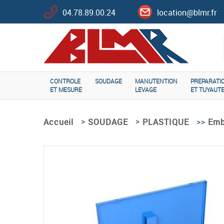
04.78.89.00.24
location@blmr.fr
CONTROLE
SOUDAGE
MANUTENTION
PREPARATI
ET MESURE
LEVAGE
ET TUYAUTE
>
>
>>
Accueil
SOUDAGE
PLASTIQUE
Emb