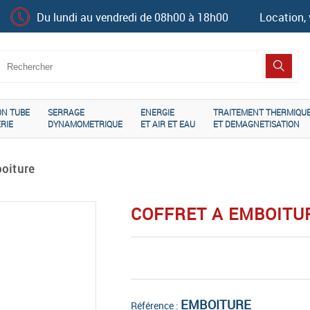
Du lundi au vendredi de 08h00 à 18h00
Location, 
ON TUBE
SERRAGE
ENERGIE
TRAITEMENT THERMIQU
RIE
DYNAMOMETRIQUE
ET AIR ET EAU
ET DEMAGNETISATION
oiture
COFFRET A EMBOITU
EMBOITURE
Référence :