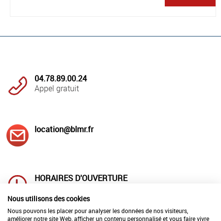
04.78.89.00.24
Appel gratuit
location@blmr.fr
HORAIRES D'OUVERTURE
Lundi au jeudi : 8h00 à 12h00
et 14h à 18h00
Nous utilisons des cookies
Vendredi : 8h00 à 12h00 et 14h00 à 17h00
Nous pouvons les placer pour analyser les données de nos visiteurs,
améliorer notre site Web, afficher un contenu personnalisé et vous faire vivre