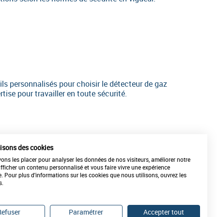
s personnalisés pour choisir le détecteur de gaz
ise pour travailler en toute sécurité.
lisons des cookies
ns les placer pour analyser les données de nos visiteurs, améliorer notre
REPARATION-ETALONNAGE
afficher un contenu personnalisé et vous faire vivre une expérience
de vos matériels
e. Pour plus d'informations sur les cookies que nous utilisons, ouvrez les
s.
Refuser
Paramétrer
Accepter tout