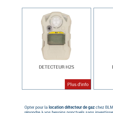
DETECTEUR H2S
Plus d'info
Opter pour la
location détecteur de gaz
chez BLMR
répondre à vos besoins ponctuels sans investisse