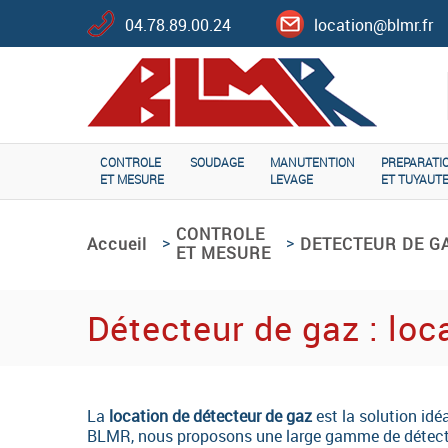
04.78.89.00.24
location@blmr.fr
CONTROLE
SOUDAGE
MANUTENTION
PREPARATI
ET MESURE
LEVAGE
ET TUYAUTE
CONTROLE
>
>
Accueil
DETECTEUR DE G
ET MESURE
Détecteur de gaz : loc
La
location de détecteur de gaz
est la solution idé
BLMR, nous proposons une large gamme de détecteu