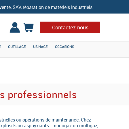
vente, SAV, réparation de matériels industriels
Contactez-nous
E
OUTILLAGE
USINAGE
OCCASIONS
es professionnels
dustrielles ou opérations de maintenance. Chez
xplosifs ou asphyxiants : monogaz ou multigaz,