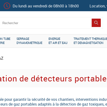
Du lundi au vendredi de 08h00 à 18h00
Location, 
ON TUBE
SERRAGE
ENERGIE
TRAITEMENT THERMIQU
RIE
DYNAMOMETRIQUE
ET AIR ET EAU
ET DEMAGNETISATION
AZ
ation de détecteurs portabl
ale pour garantir la sécurité de vos chantiers, interventions in
rs de gaz portables adaptés à la détection de gaz toxiques, e