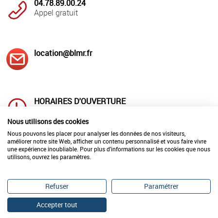
04.78.89.00.24
Appel gratuit
location@blmr.fr
HORAIRES D'OUVERTURE
Lundi au jeudi : 8h00 à 12h00
et 14h à 18h00
Nous utilisons des cookies
Vendredi : 8h00 à 12h00 et 14h00 à 17h00
Nous pouvons les placer pour analyser les données de nos visiteurs,
améliorer notre site Web, afficher un contenu personnalisé et vous faire vivre
une expérience inoubliable. Pour plus d'informations sur les cookies que nous
utilisons, ouvrez les paramètres.
LIVRAISON
REPARATION-ETALONNAGE
en France
de vos matériels
en 24h00
Refuser
Paramétrer
Accepter tout
©2026 BLMR