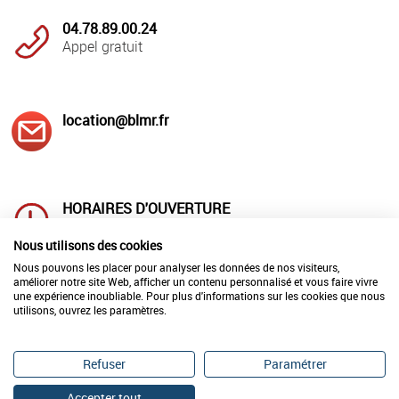
04.78.89.00.24
Appel gratuit
location@blmr.fr
HORAIRES D'OUVERTURE
Lundi au jeudi : 8h00 à 12h00
et 14h à 18h00
Nous utilisons des cookies
Vendredi : 8h00 à 12h00 et 14h00 à 17h00
Nous pouvons les placer pour analyser les données de nos visiteurs,
améliorer notre site Web, afficher un contenu personnalisé et vous faire vivre
une expérience inoubliable. Pour plus d'informations sur les cookies que nous
utilisons, ouvrez les paramètres.
LIVRAISON
REPARATION-ETALONNAGE
en France
de vos matériels
en 24h00
Refuser
Paramétrer
Accepter tout