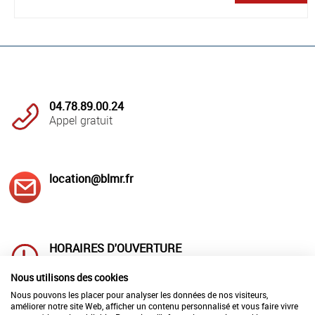
04.78.89.00.24
Appel gratuit
location@blmr.fr
HORAIRES D'OUVERTURE
Lundi au jeudi : 8h00 à 12h00
et 14h à 18h00
Nous utilisons des cookies
Vendredi : 8h00 à 12h00 et 14h00 à 17h00
Nous pouvons les placer pour analyser les données de nos visiteurs,
améliorer notre site Web, afficher un contenu personnalisé et vous faire vivre