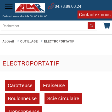
04.78.89.00.24
Contactez-nous
Du lundi au vendredi de 08h00 à 18h00
>
>
Accueil
OUTILLAGE
ELECTROPORTATIF
ELECTROPORTATIF
Carotteuse
Fraiseuse
Boulonneuse
Scie circulaire
Tronconneuse