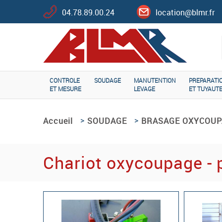
04.78.89.00.24
location@blmr.fr
CONTROLE
SOUDAGE
MANUTENTION
PREPARATI
ET MESURE
LEVAGE
ET TUYAUTE
>
>
Accueil
SOUDAGE
BRASAGE OXYCOUP
Chariot oxycoupage - 