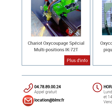
Chariot Oxycoupage Spécial
Oxyco
Multi-positions IK-72T
piq
Plus d'info
04.78.89.00.24
HOR
Appel gratuit
Lund
et 1
location@blmr.fr
Vend