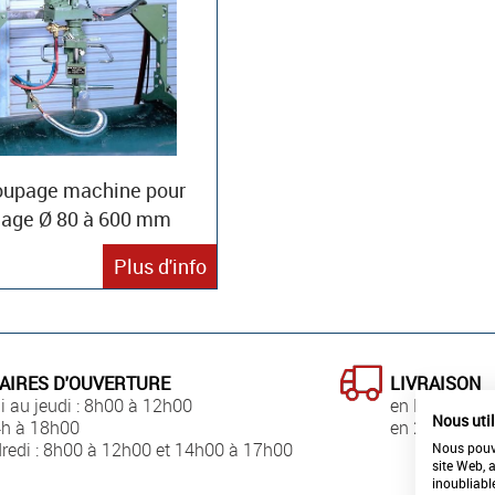
upage machine pour
uage Ø 80 à 600 mm
Plus d'info
AIRES D'OUVERTURE
LIVRAISON
i au jeudi : 8h00 à 12h00
en France
Nous uti
4h à 18h00
en 24h00
redi : 8h00 à 12h00 et 14h00 à 17h00
Nous pouvo
site Web, 
inoubliabl