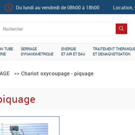
Du lundi au vendredi de 08h00 à 18h00
Location, 
ON TUBE
SERRAGE
ENERGIE
TRAITEMENT THERMIQU
RIE
DYNAMOMETRIQUE
ET AIR ET EAU
ET DEMAGNETISATION
>>
AGE
Chariot oxycoupage - piquage
piquage