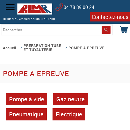
04.78.89.00.24
Contactez-nous
Du lundi au vendredi de 08h00 à 18h00
PREPARATION TUBE
>
>
Accueil
POMPE A EPREUVE
ET TUYAUTERIE
POMPE A EPREUVE
Pompe à vide
Gaz neutre
Pneumatique
Electrique