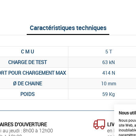
Caractéristiques techniques
C M U
5 T
CHARGE DE TEST
63 kN
ORT POUR CHARGEMENT MAX
414 N
Ø DE CHAINE
10 mm
POIDS
59 Kg
Nous uti
Nous pouvo
AIRES D'OUVERTURE
LIVRAISON
site Web, 
i au jeudi : 8h00 à 12h00
en France
inoubliabl
paramètre