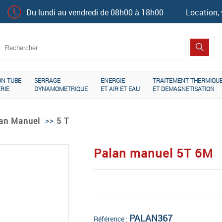
Du lundi au vendredi de 08h00 à 18h00
Location, 
ON TUBE
SERRAGE
ENERGIE
TRAITEMENT THERMIQU
RIE
DYNAMOMETRIQUE
ET AIR ET EAU
ET DEMAGNETISATION
>>
an Manuel
5 T
Palan manuel 5T 6M
PALAN367
Référence :