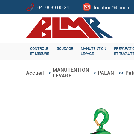
04.78.89.00.24
location@blmr.fr
CONTROLE
SOUDAGE
MANUTENTION
PREPARATI
ET MESURE
LEVAGE
ET TUYAUTE
MANUTENTION
>
>
>>
Pal
Accueil
PALAN
LEVAGE