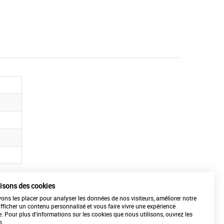
lisons des cookies
ns les placer pour analyser les données de nos visiteurs, améliorer notre
REPARATION-ETALONNAGE
afficher un contenu personnalisé et vous faire vivre une expérience
de vos matériels
e. Pour plus d'informations sur les cookies que nous utilisons, ouvrez les
s.