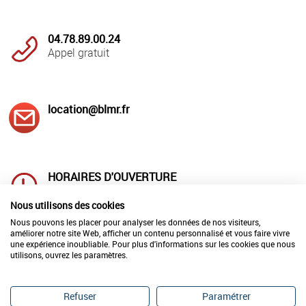
04.78.89.00.24
Appel gratuit
location@blmr.fr
HORAIRES D'OUVERTURE
Lundi au jeudi : 8h00 à 12h00
et 14h à 18h00
Nous utilisons des cookies
Vendredi : 8h00 à 12h00 et 14h00 à 17h00
Nous pouvons les placer pour analyser les données de nos visiteurs,
améliorer notre site Web, afficher un contenu personnalisé et vous faire vivre
une expérience inoubliable. Pour plus d'informations sur les cookies que nous
utilisons, ouvrez les paramètres.
LIVRAISON
REPARATION-ETALONNAGE
en France
de vos matériels
en 24h00
Refuser
Paramétrer