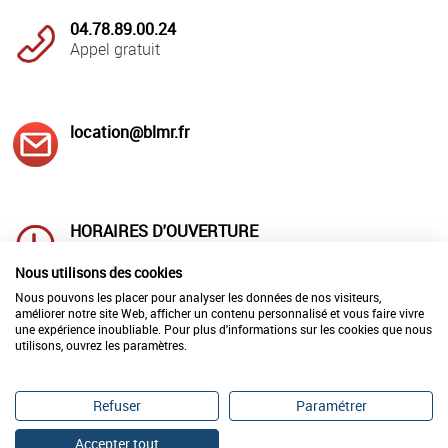
04.78.89.00.24
Appel gratuit
location@blmr.fr
HORAIRES D'OUVERTURE
Lundi au jeudi : 8h00 à 12h00
et 14h à 18h00
Nous utilisons des cookies
Vendredi : 8h00 à 12h00 et 14h00 à 17h00
Nous pouvons les placer pour analyser les données de nos visiteurs,
améliorer notre site Web, afficher un contenu personnalisé et vous faire vivre
une expérience inoubliable. Pour plus d'informations sur les cookies que nous
utilisons, ouvrez les paramètres.
LIVRAISON
REPARATION-ETALONNAGE
en France
de vos matériels
en 24h00
Refuser
Paramétrer
Accepter tout