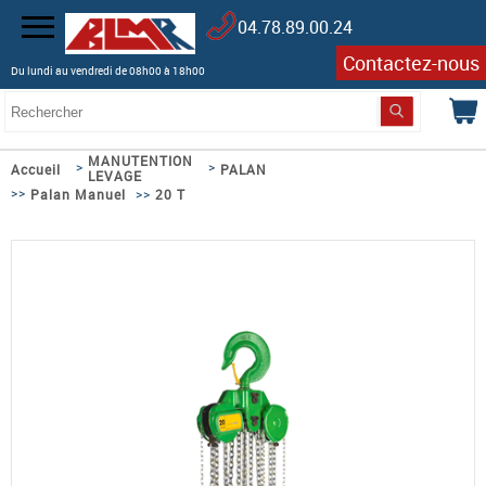
04.78.89.00.24
Contactez-nous
Du lundi au vendredi de 08h00 à 18h00
MANUTENTION
>
>
Accueil
PALAN
LEVAGE
>>
>>
Palan Manuel
20 T