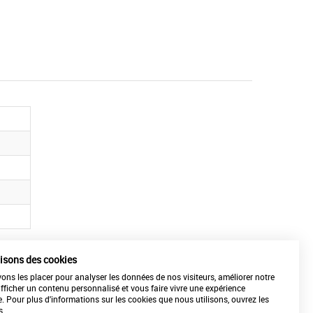
lisons des cookies
ns les placer pour analyser les données de nos visiteurs, améliorer notre
REPARATION-ETALONNAGE
afficher un contenu personnalisé et vous faire vivre une expérience
de vos matériels
e. Pour plus d'informations sur les cookies que nous utilisons, ouvrez les
s.