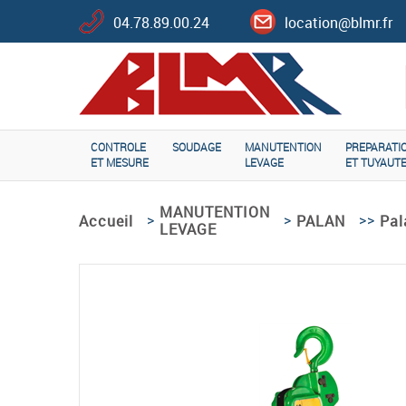
04.78.89.00.24
location@blmr.fr
CONTROLE
SOUDAGE
MANUTENTION
PREPARATI
ET MESURE
LEVAGE
ET TUYAUTE
MANUTENTION
>
>
>>
Pal
Accueil
PALAN
LEVAGE