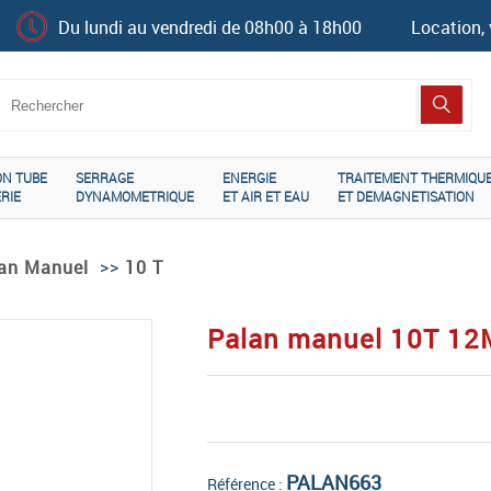
Du lundi au vendredi de 08h00 à 18h00
Location, 
ON TUBE
SERRAGE
ENERGIE
TRAITEMENT THERMIQU
RIE
DYNAMOMETRIQUE
ET AIR ET EAU
ET DEMAGNETISATION
>>
an Manuel
10 T
Palan manuel 10T 12
PALAN663
Référence :