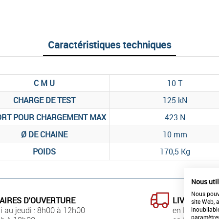
Caractéristiques techniques
C M U
10 T
CHARGE DE TEST
125 kN
ORT POUR CHARGEMENT MAX
423 N
Ø DE CHAINE
10 mm
POIDS
170,5 Kg
Nous uti
Nous pouvo
AIRES D'OUVERTURE
LIVRAISON
site Web, 
i au jeudi : 8h00 à 12h00
en France
inoubliabl
paramètre