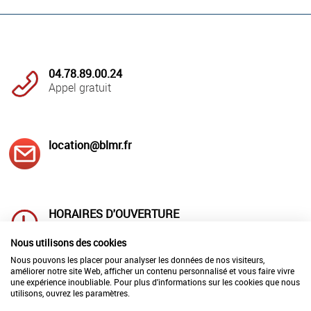
04.78.89.00.24
Appel gratuit
location@blmr.fr
HORAIRES D'OUVERTURE
Lundi au jeudi : 8h00 à 12h00
et 14h à 18h00
Nous utilisons des cookies
Vendredi : 8h00 à 12h00 et 14h00 à 17h00
Nous pouvons les placer pour analyser les données de nos visiteurs,
améliorer notre site Web, afficher un contenu personnalisé et vous faire vivre
une expérience inoubliable. Pour plus d'informations sur les cookies que nous
utilisons, ouvrez les paramètres.
LIVRAISON
REPARATION-ETALONNAGE