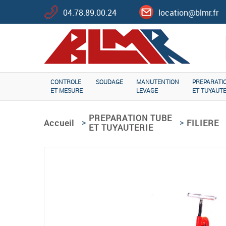
04.78.89.00.24
location@blmr.fr
CONTROLE
SOUDAGE
MANUTENTION
PREPARATI
ET MESURE
LEVAGE
ET TUYAUTE
PREPARATION TUBE
>
>
Accueil
FILIERE
ET TUYAUTERIE