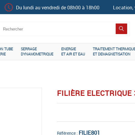
Du lundi au vendredi de 08h00 à 18h00
Location, 
ON TUBE
SERRAGE
ENERGIE
TRAITEMENT THERMIQU
RIE
DYNAMOMETRIQUE
ET AIR ET EAU
ET DEMAGNETISATION
FILIÈRE ELECTRIQUE 
FILIE801
Référence :