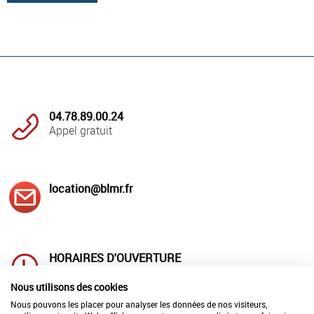
04.78.89.00.24
Appel gratuit
location@blmr.fr
HORAIRES D'OUVERTURE
Lundi au jeudi : 8h00 à 12h00
et 14h à 18h00
Nous utilisons des cookies
Vendredi : 8h00 à 12h00 et 14h00 à 17h00
Nous pouvons les placer pour analyser les données de nos visiteurs,