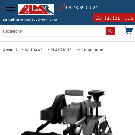
04.78.89.00.24
Contactez-nous
Du lundi au vendredi de 08h00 à 18h00
>
>
>>
Accueil
SOUDAGE
PLASTIQUE
Coupe tube