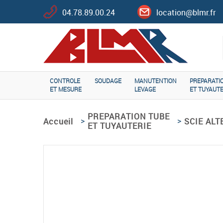
04.78.89.00.24
location@blmr.fr
CONTROLE
SOUDAGE
MANUTENTION
PREPARATI
ET MESURE
LEVAGE
ET TUYAUTE
PREPARATION TUBE
>
>
Accueil
SCIE ALT
ET TUYAUTERIE