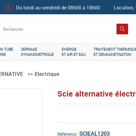
Du lundi au vendredi de 08h00 à 18h00
Location, 
ON TUBE
SERRAGE
ENERGIE
TRAITEMENT THERMIQU
RIE
DYNAMOMETRIQUE
ET AIR ET EAU
ET DEMAGNETISATION
>>
ERNATIVE
Electrique
Scie alternative élec
SCIEAL1203
Référence :