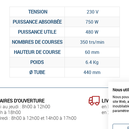
TENSION
230 V
PUISSANCE ABSORBÉE
750 W
PUISSANCE UTILE
480 W
NOMBRES DE COURSES
350 trs/min
HAUTEUR DE COURSE
60 mm
POIDS
6.4 Kg
Ø TUBE
440 mm
Nous uti
Nous pouvo
AIRES D'OUVERTURE
LIVRAISON
site Web, 
i au jeudi : 8h00 à 12h00
en France
inoubliabl
paramètre
4h à 18h00
en 24h00
redi : 8h00 à 12h00 et 14h00 à 17h00