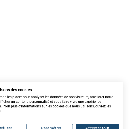
lisons des cookies
ns les placer pour analyser les données de nos visiteurs, améliorer notre
REPARATION-ETALONNAGE
afficher un contenu personnalisé et vous faire vivre une expérience
de vos matériels
e. Pour plus d'informations sur les cookies que nous utilisons, ouvrez les
s.
Refuser
Paramétrer
Accepter tout