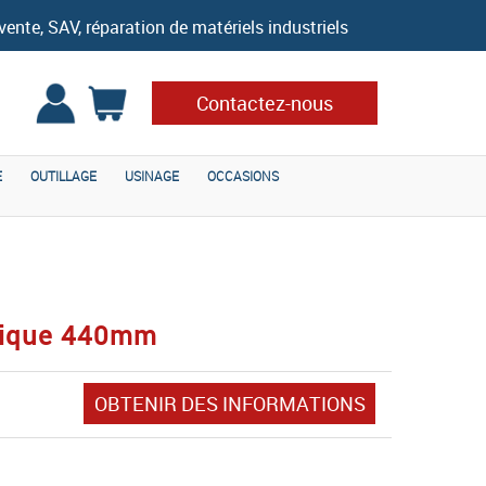
vente, SAV, réparation de matériels industriels
Contactez-nous
E
OUTILLAGE
USINAGE
OCCASIONS
trique 440mm
OBTENIR DES INFORMATIONS