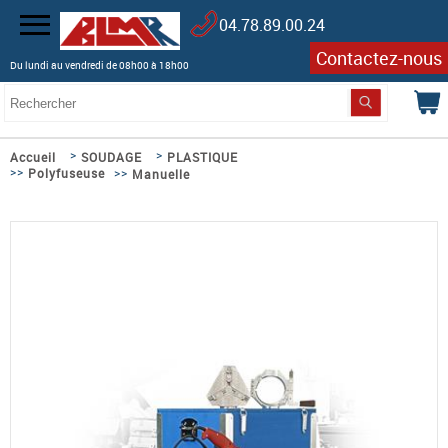
04.78.89.00.24
Contactez-nous
Du lundi au vendredi de 08h00 à 18h00
>
>
Accueil
SOUDAGE
PLASTIQUE
>>
>>
Polyfuseuse
Manuelle