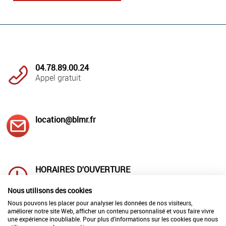
04.78.89.00.24
Appel gratuit
location@blmr.fr
HORAIRES D'OUVERTURE
Lundi au jeudi : 8h00 à 12h00
et 14h à 18h00
Nous utilisons des cookies
Vendredi : 8h00 à 12h00 et 14h00 à 17h00
Nous pouvons les placer pour analyser les données de nos visiteurs,
améliorer notre site Web, afficher un contenu personnalisé et vous faire vivre
une expérience inoubliable. Pour plus d'informations sur les cookies que nous